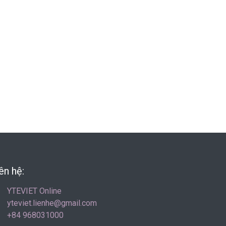
ên hệ:
YTEVIET Online
yteviet.lienhe@gmail.com
+84 968031000