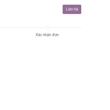
n hệ
Blog
Chương trình cộng tác viên
Liên hệ
Trung tâm hỗ trợ
Xác nhận đơn