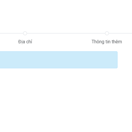
 phẩm & Dịch vụ
Sự kiện
Diễn đàn
Khóa học
Affiliate
Liê
Địa chỉ
Thông tin thêm